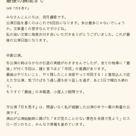
最後の瞬間まで
24卒『月を悉す』
みなさんこんにちは、杏月優香です。
公演日誌を書くのはこれで6回目になります。多分最多じゃないでしょう
か。文章書くの苦手なんですけどね。
私の拙い文章に毎度お付き合いいただきありがとうございました。これが最
後の公演日誌になります。
卒業公演。
冬公演の時はなかなか引退の実感がわきませんでしたが、全ての物事に「最
後」が付く今回は、嫌と言うほど「卒団」の意識があります。
最後はやりたいこと、やり残したこと全部やって卒団する！と意気込んで迎
えた今公演、気づけばもう通し週も折り返しを過ぎ、あと3日で稽古も終わ
り。
もうすぐ「最後」の本番週、小屋入り期間です。
今公演『月を悉す』は、間違いなく私が経験した公演の中で一番の熱量の公
演です。
演出が公演始動時に掲げた「まだ見たことのない景色を全員で見よう」のス
ローガンのもと、みんなで準備を進めています。