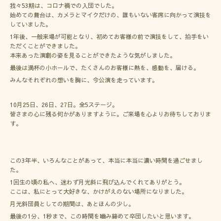
我々53期は、コロナ禍での入団でした。
始めての舞台は、カメラとマイクだけの、誰もいない客席に向かって演技を
していました。
1年後、一般来場が可能となり、初めてお客様の前で演技をして、拍手をい
ただくことができました。
本来あった演劇の姿を見ることができたような気がしました。
最後は満杯の小ホールで、たくさんのお客様に熱を、感動を、届ける。
みんなそれぞれの想いを胸に、今公演を走っています。
10月25日、26日、27日。全5ステージ。
皆さまの心に残る何かがありますように。ご来場を心よりお待ちしておりま
す。
この3年半、いろんなことがあって、本当に本当に濃い時間を過ごせまし
た。
1回生の頃の私へ、迷わず月光斜に飛び込んでくれてありがとう。
ここは、私にとって大好きな、かけがえのない場所になりました。
月光斜団員としての期間は、あとほんの少し。
最後の1分、1秒まで、この時間を嚙み締めて卒団したいと思います。