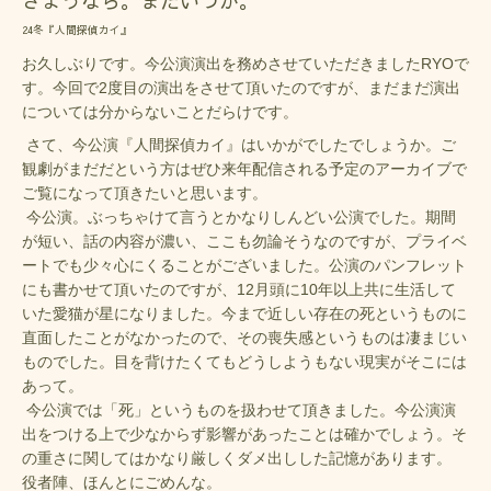
さようなら。またいつか。
24冬『人間探偵カイ』
お久しぶりです。今公演演出を務めさせていただきましたRYOで
す。今回で2度目の演出をさせて頂いたのですが、まだまだ演出
については分からないことだらけです。
さて、今公演『人間探偵カイ』はいかがでしたでしょうか。ご
観劇がまだだという方はぜひ来年配信される予定のアーカイブで
ご覧になって頂きたいと思います。
今公演。ぶっちゃけて言うとかなりしんどい公演でした。期間
が短い、話の内容が濃い、ここも勿論そうなのですが、プライベ
ートでも少々心にくることがございました。公演のパンフレット
にも書かせて頂いたのですが、12月頭に10年以上共に生活して
いた愛猫が星になりました。今まで近しい存在の死というものに
直面したことがなかったので、その喪失感というものは凄まじい
ものでした。目を背けたくてもどうしようもない現実がそこには
あって。
今公演では「死」というものを扱わせて頂きました。今公演演
出をつける上で少なからず影響があったことは確かでしょう。そ
の重さに関してはかなり厳しくダメ出しした記憶があります。
役者陣、ほんとにごめんな。