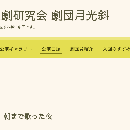
劇研究会 劇団月光斜
現する学生劇団です。
公演ギャラリー
公演日誌
劇団員紹介
入団のすす
、朝まで歌った夜