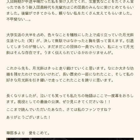
入団時期が中途半端だった私を受け入れてくれ、生意気なことをたくさん言
ったであろう新入団員時代も先輩方はじめ団員のみんなに受けとめてもらい
ました。後輩ができてからも、頼りない私をたくさん支えてもらいました。
不甲斐ない…。
大学生活の大半を占め、色々なことを犠牲にした上で成り立っていた月光斜
生活でした（笑）が、決して無駄ではなかったと胸を張って言えます。引退
してしまうのが惜しい、まだまだこの団体の一員でいたい、私にとって月光
斜はそんな存在です。うまく伝えられているかわかりませんが。
これから先も、月光斜はきっと走り続けていくと思います。なにか大きな功
績を残せたわけではないけれど、長い歴史の一部になれたこと、そして私の
好きな月光斜を引き継いで走ってこれたことを誇りに思います。
長くなりましたが、泣いても笑っても私たちの物語はここで一度幕をおろし
ます。現役としての最後の公演、ぜひ見にきてくださいね！！
ここまで読んでいただいたあなた、さては私のファンですね？
ありがとうございました！
華那多より 愛をこめて。