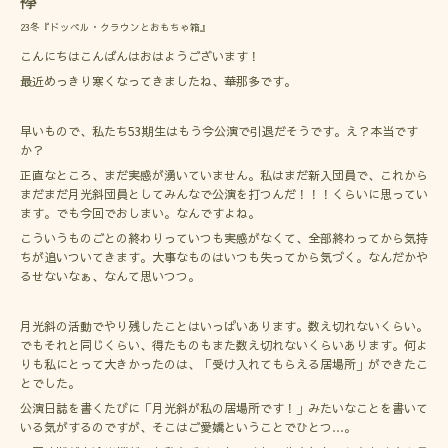
襷
23冬『ドッペル・クラウンとおもちゃ箱』
こんにちはこんばんはおはようございます！
最近めっきり寒くなってきましたね、華那多です。
早いもので、私たち53期生はもう今公演で引退だそうです。え？本当です
か？
正直なところ、まだ実感が湧いていません。私はまだ新入団員で、これから
まだまだ月光斜団員としてみんなで公演を打つんだ！！！くらいに思ってい
ます。でも今回でおしまい。なんですよね。
こういうものごとの終わりっていつも実感がなくて、全部終わってから気持
ちが追いついてきます。大事なものはいつも失ってから気づく。なんだかや
るせないなぁ、なんて思いつつ。
月光斜の活動でやり残したことはいっぱいあります。数え切れないくらい。
でもそれと同じくらい、得たものもまた数え切れないくらいあります。何よ
りも私にとって大きかったのは、「受け入れてもらえる居場所」ができたこ
とでした。
公演日誌を書くたびに「月光斜が私の居場所です！」みたいなことを書いて
いる気がするのですが、そこはご愛嬌ということでひとつ…。