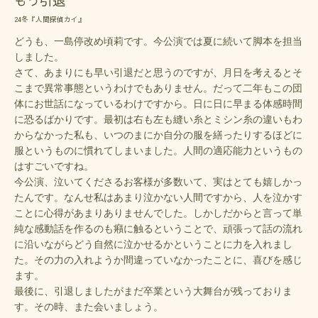
もう引退
24冬『人間探偵カイ』
どうも、一島停改め頃莉です。今公演では夏に続いて脚本を担当
しました。
さて、あまりにも早い引退だと思うのですが、月日を考えるとそ
こまで異常事態というわけでもありません。だって二年もこの団
体にお世話になっているわけですから。日に日に早まる体感時間
に恐るばかりです。最初は右も左も縫い糸とミシン糸の違いもわ
からなかった私も、いつのまにか自分の服を繕ったりするほどに
服というものに慣れてしまいました。人間の適応能力というもの
はすごいですね。
今公演、泣いてくださるお客様が多数いて、実はとても嬉しかっ
たんです。なんせ私はあまり泣かない人間ですから、人を泣かす
ことに心得があまりありませんでした。しかしだからと言って単
純な感動話を作るのも癪に触るということで、頑張って話の流れ
に沿いながらどう自然に泣かせるかということに力を入れまし
た。その力の入れようか間違っていなかったことに、喜びを感じ
ます。
最後に、引退しましたがまだ卒業という大舞台が残っておりま
す。その時、また会いましょう。