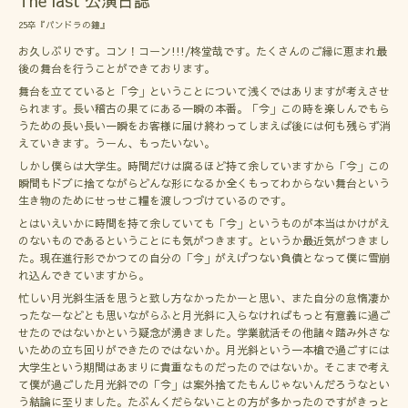
The last 公演日誌
25卒『パンドラの鐘』
お久しぶりです。コン！コーン!!!/柊堂哉です。たくさんのご縁に恵まれ最
後の舞台を行うことができております。
舞台を立てていると「今」ということについて浅くではありますが考えさせ
られます。長い稽古の果てにある一瞬の本番。「今」この時を楽しんでもら
うための長い長い一瞬をお客様に届け終わってしまえば後には何も残らず消
えていきます。うーん、もったいない。
しかし僕らは大学生。時間だけは腐るほど持て余していますから「今」この
瞬間もドブに捨てながらどんな形になるか全くもってわからない舞台という
生き物のためにせっせこ糧を渡しつづけているのです。
とはいえいかに時間を持て余していても「今」というものが本当はかけがえ
のないものであるということにも気がつきます。というか最近気がつきまし
た。現在進行形でかつての自分の「今」がえげつない負債となって僕に雪崩
れ込んできていますから。
忙しい月光斜生活を思うと致し方なかったかーと思い、また自分の怠惰凄か
ったなーなどとも思いながらふと月光斜に入らなければもっと有意義に過ご
せたのではないかという疑念が湧きました。学業就活その他諸々踏み外さな
いための立ち回りができたのではないか。月光斜という一本槍で過ごすには
大学生という期間はあまりに貴重なものだったのではないか。そこまで考え
て僕が過ごした月光斜での「今」は案外捨てたもんじゃないんだろうなとい
う結論に至りました。たぶんくだらないことの方が多かったのですがきっと