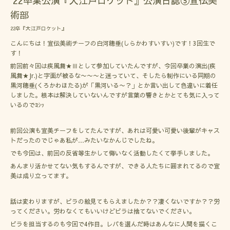
'22卒業公演『大江戸ロケット』公演日誌⑤宣伝美
術部
22卒『大江戸ロケット』
こんにちは！宣伝美術チーフの白河穂垂(しらかわすいすい)です！3回生で
す！
前回前々回は疾風舞★Ⅲとして参加していたんですが、今回卒業の演出(疾
風舞★Jr.)と字面が被るな〜〜〜と迷っていて、そしたら制作にいる同期の
黒河穂垂(くろかわほたる)が「黒河いる〜？」とか言い出して色違いに着任
しました。根本は解決していないんですが言葉の響きとかとても気に入って
いるのでﾖｼｯ
前回公演も宣美チーフをしてたんですが、あれは可愛い可愛い後輩がキャス
トだったのでじゃあ私が…みたいなかんじでしたね。
でも今回は、前回の反省等生かして悔いなく活動したくて挙手しました。
あんまり活かせてない気もするんですが、できる人たちに囲まれてるので宣
美は成り立ってます。
話は変わりますが、ビラの絵見てもらえましたか？？凄くないですか？？労
ってください。労わなくてもいいけどビラは捨てないでください。
ビラを担当するのも今回で4作目。レパを選んだ時はあんなに人間を描くこ