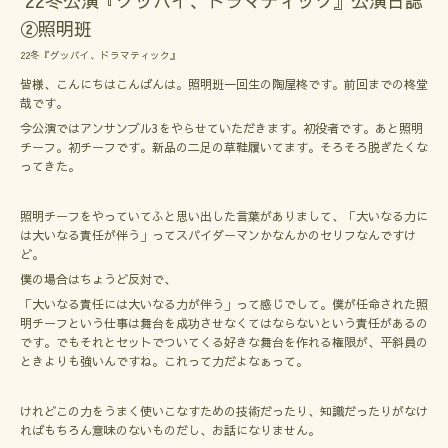
'22冬公演『グッバイ、ドラマティック』公演日誌
②照明班
22冬『グッバイ、ドラマティック』
皆様、こんにちはこんばんは。照明班一回生の陶屋柊です。前回までの柊堂
哉です。
今公演ではアンサンブル3をやらせていただきます。初役者です。あと照明
チーフ。初チーフです。新品の二足の草鞋履いてます。そろそろ脱ぎたくな
ってきた。
照明チーフをやっていてふと思い出した言葉がありまして、「大いなる力に
は大いなる責任が伴う」ってスパイダーマンかなんかのセリフなんですけ
ど。
僕の場合はちょうど反対で、
「大いなる責任には大いなる力が伴う」って感じでして。僕が任命された照
明チーフという仕事は舞台を成功させなくてはならないという責任があるの
です。でもそれとセットでついてくる好きな舞台を作れる権限が、平斜員の
ときよりも強いんですね。これって力だよなぁって。
けれどこの力をうまく使いこなすための技術だったり、知識だったりがなけ
ればもちろん意味のないものだし、お話になりません。