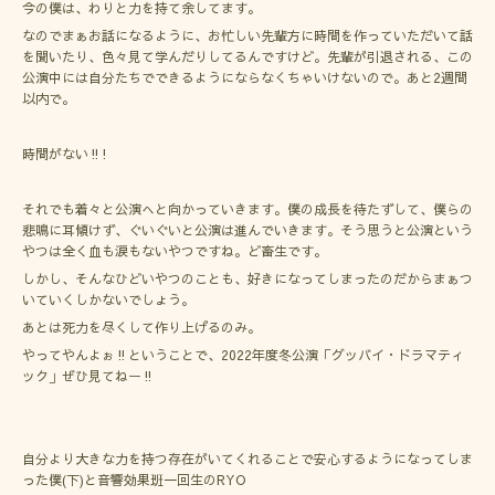
今の僕は、わりと力を持て余してます。
なのでまぁお話になるように、お忙しい先輩方に時間を作っていただいて話
を聞いたり、色々見て学んだりしてるんですけど。先輩が引退される、この
公演中には自分たちでできるようにならなくちゃいけないので。あと2週間
以内で。
時間がない‼︎!
それでも着々と公演へと向かっていきます。僕の成長を待たずして、僕らの
悲鳴に耳傾けず、ぐいぐいと公演は進んでいきます。そう思うと公演という
やつは全く血も涙もないやつですね。ど畜生です。
しかし、そんなひどいやつのことも、好きになってしまったのだからまぁつ
いていくしかないでしょう。
あとは死力を尽くして作り上げるのみ。
やってやんよぉ‼︎ということで、2022年度冬公演「グッバイ・ドラマティ
ック」ぜひ見てねー‼︎
自分より大きな力を持つ存在がいてくれることで安心するようになってしま
った僕(下)と音響効果班一回生のRYO