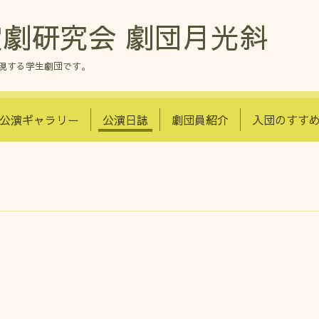
劇研究会 劇団月光斜
現する学生劇団です。
公演ギャラリー
公演日誌
劇団員紹介
入団のすす